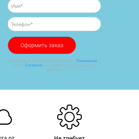
Оформить заказ
Нажимая на кнопку, вы принимаете
Положение
и
даете
Согласие
на обработку персональных
данных.
та от
Не требует