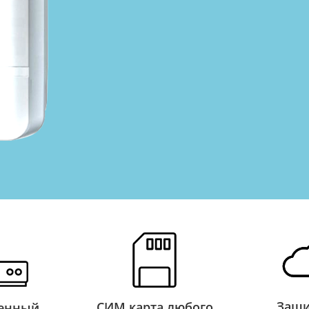
Защи
СИМ карта любого
оенный